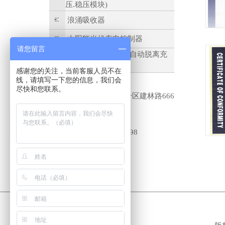
压.稳压模块)
浪涌吸收器
太阳能光伏充电控制器
请您留言
自动脱离充电充气/自动脱离充
电逆变系统
感谢您的关注，当前客服人员不在
线，请填写一下您的信息，我们会
苏州迈力电器有限公司
尽快和您联系。
地址：苏州高新区浒关分区建林路666
号
联系人：朱先生
联系电话：0512-69206198
手机：18761911511
邮箱： info@gdeq.com
网址：
www.gdeq.com